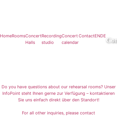
Home
Rooms
Concert
Recording
Concert
Contact
EN
DE
Con
Halls
studio
calendar
Do you have questions about our rehearsal rooms?
Unser
InfoPoint steht Ihnen gerne zur Verfügung – kontaktieren
Sie uns einfach direkt über den Standort!
For all other inquiries, please contact