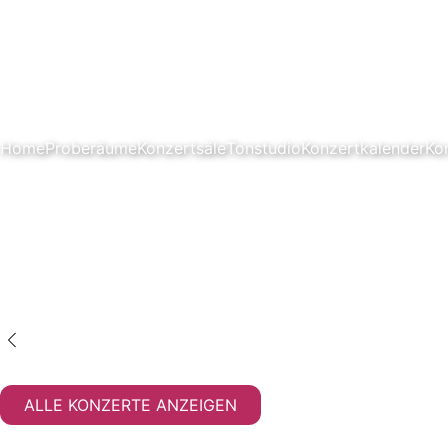
Home
Proberäume
Konzertsäle
Tonstudio
Konzertkalender
Ko
ALLE KONZERTE ANZEIGEN