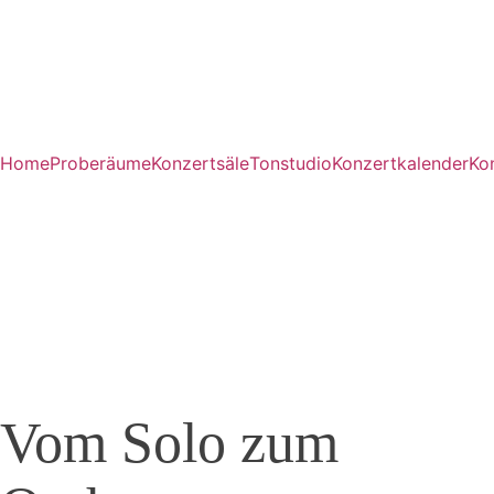
Home
Proberäume
Konzertsäle
Tonstudio
Konzertkalender
Ko
Vom Solo zum